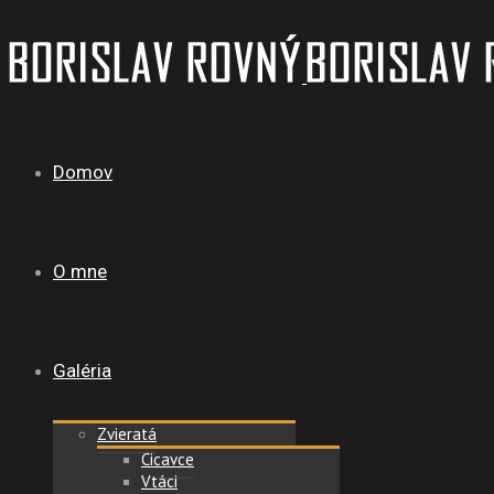
Domov
O mne
Galéria
Zvieratá
Cicavce
Vtáci