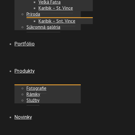
Veľká Fatra
Karibik – St. Vince
Príroda
Karibik – Snt. Vince
Súkromná galéria
Portfólio
Produkty
Fotografie
Rámiky
Služby
Novinky