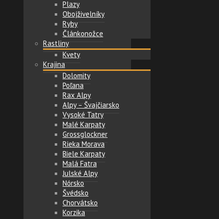
Plazy
Obojživelníky
Ryby
Článkonožce
Rastliny
Kvety
Krajina
Dolomity
Poľana
Rax Alpy
Alpy – Švajčiarsko
Vysoké Tatry
Malé Karpaty
Grossglockner
Rieka Morava
Biele Karpaty
Malá Fatra
Julské Alpy
Nórsko
Švédsko
Chorvátsko
Korzika