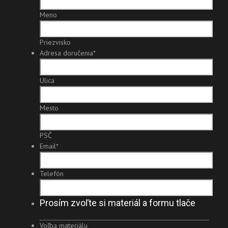
Meno
Priezvisko
Adresa doručenia
*
Ulica
Mesto
PSČ
Email
*
Telefón
Prosím zvoľte si materiál a formu tlače
Voľba materiálu