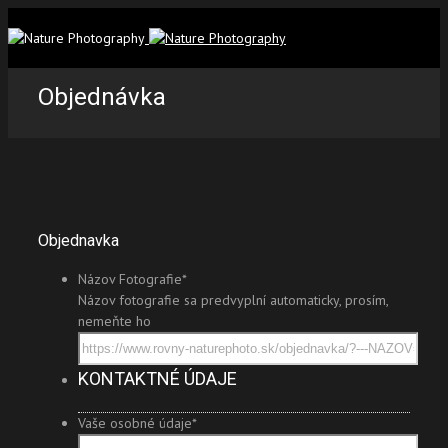
Objednávka
Objednavka
Názov Fotografie
*
Názov fotografie sa predvyplní automaticky, prosím,
nemeňte ho
KONTAKTNÉ ÚDAJE
Vaše osobné údaje
*