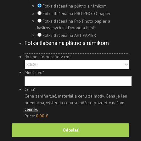
Fotka tlačená na plátno s rámikom
Fotka tlačená na PRO PHOTO papier
Fotka tlačená na Pro Photo papier a
kašírovaných na Dibond a hlíník
Fotka tlačená na ART PAPIER
Fotka tlačená na plátno s rámikom
Rozmer fotografie v cm
*
Množstvo
*
Cena
*
Cena zahŕňa tlač, materiál a cenu za motív. Cena je len
orientačná, výslednú cenu si môžete pozrieť v našom
cenníku
Price:
0,00 €